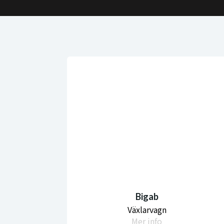
Bigab
Växlarvagn
Mer info