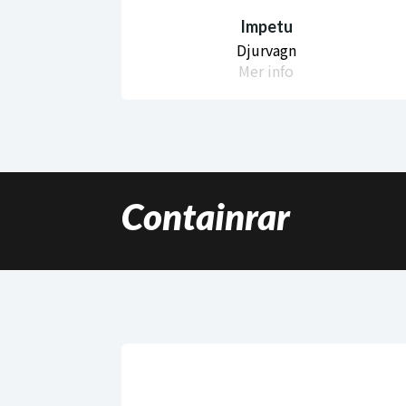
Impetu
Djurvagn
Mer info
Containrar