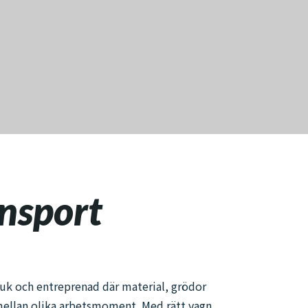
nsport
ruk och entreprenad där material, grödor
 mellan olika arbetsmoment. Med rätt vagn