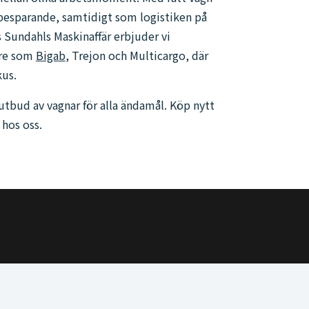
besparande, samtidigt som logistiken på
s Sundahls Maskinaffär erbjuder vi
are som
Bigab
, Trejon och Multicargo, där
kus.
utbud av vagnar för alla ändamål. Köp nytt
 hos oss.