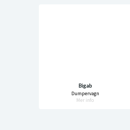
Bigab
Dumpervagn
Mer info