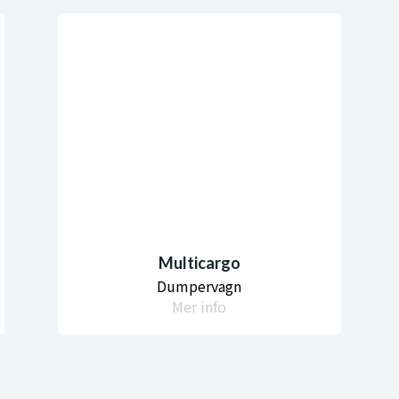
Multicargo
Dumpervagn
Mer info