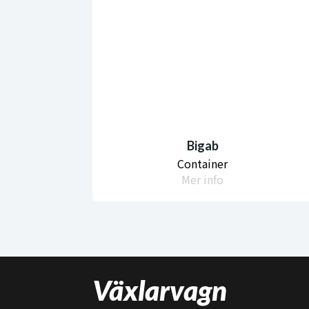
Bigab
Container
Mer info
Växlarvagn