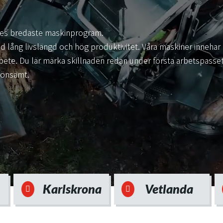
!
iges bredaste maskinprogram.
d lång livslängd och hög produktivitet. Våra maskiner innehar
rbete. Du lär märka skillnaden redan under första arbetspasset
lönsamt.
Karlskrona
Vetlanda

