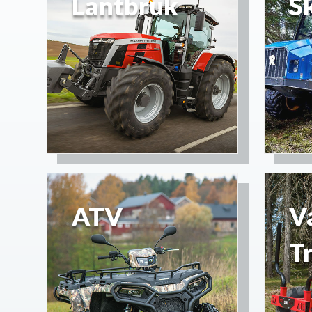
Lantbruk
S
ATV
V
T