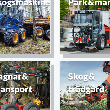
kogsmaskiner
Park & ma
agnar &
Skog &
ransport
trädgård