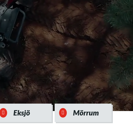
,
Eksjö
Mörrum

