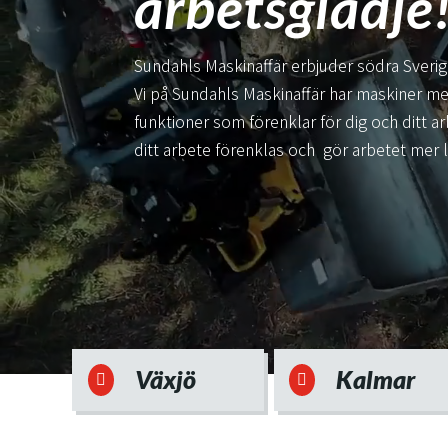
arbetsglädje
Sundahls Maskinaffär erbjuder södra Sver
Vi på Sundahls Maskinaffär har maskiner me
funktioner som förenklar för dig och ditt a
ditt arbete förenklas och gör arbetet mer 
Växjö
Kalmar

