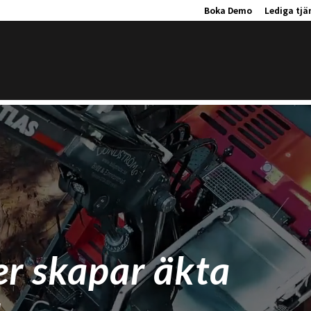
Boka Demo
Lediga tjä
r skapar äkta