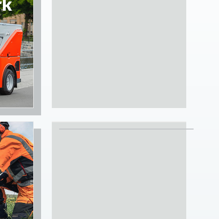
rk
Entreprenad
Begagnat