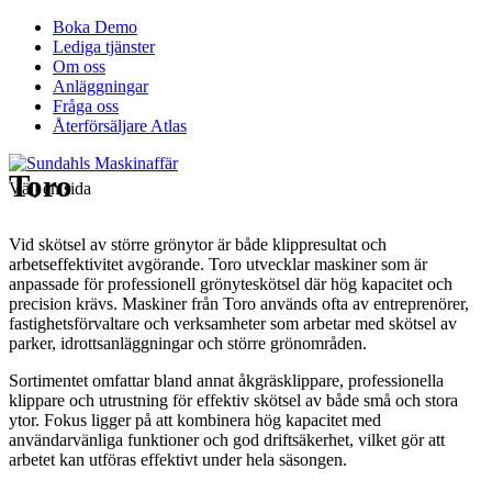
Boka Demo
Lediga tjänster
Om oss
Anläggningar
Fråga oss
Återförsäljare Atlas
Toro
Välj en sida
Vid skötsel av större grönytor är både klippresultat och
arbetseffektivitet avgörande. Toro utvecklar maskiner som är
anpassade för professionell grönyteskötsel där hög kapacitet och
precision krävs. Maskiner från Toro används ofta av entreprenörer,
fastighetsförvaltare och verksamheter som arbetar med skötsel av
parker, idrottsanläggningar och större grönområden.
Sortimentet omfattar bland annat åkgräsklippare, professionella
klippare och utrustning för effektiv skötsel av både små och stora
ytor. Fokus ligger på att kombinera hög kapacitet med
användarvänliga funktioner och god driftsäkerhet, vilket gör att
arbetet kan utföras effektivt under hela säsongen.