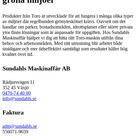
Produkter från Toro är utvecklade för att fungera i många olika typer
av miljöer där regelbunden grönyteskötsel krävs. Oavsett om det
handlar om parker, bostadsområden, idrottsplatser eller större privata
ytor finns lösningar som är anpassade för uppgiften. Hos Sundahls
Maskinaffär hjälper vi dig att hitta rätt Toro-maskin utifrån dina
behov och arbetsområden. Med rätt utrustning blir arbetet både
smidigare och mer tidseffektivt samtidigt som resultatet håller hög
kvalitet över tid.
Sundahls Maskinaffär AB
Rådjursvägen 11
352 45 Växjö
0470-74 40 00
info@sundahls.se
Faktura
adm@sundahls.se
556071-9659